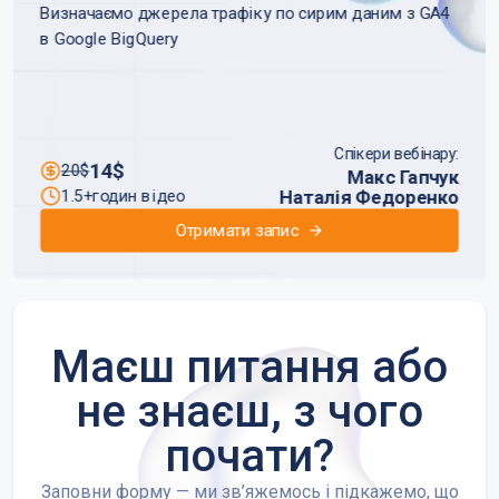
Визначаємо джерела трафіку по сирим даним з GA4
з найпопулярніших в GA4. Якщо ти пробував його
побудувати на сирих даних експорту GA4 до Google
в Google BigQuery
BigQuery, то знаєш, що способів існує багато, а
нюансів, які потрібно врахувати - ще більше. Настав
час із цим всім розібратись
Спікери вебінару
:
14
$
20
$
Макс Гапчук
$
14
годин відео
1.5+
годин відео
1.5+
$
20
Наталія Федоренко
Отримати запис
Отримати запис
Маєш питання або
не знаєш, з чого
почати?
Заповни форму — ми зв’яжемось і підкажемо, що