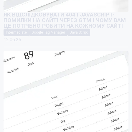
ЯК ВІДСЛІДКОВУВАТИ 404 І JAVASCRIPT-
ПОМИЛКИ НА САЙТІ ЧЕРЕЗ GTM І ЧОМУ ВАМ
ЦЕ ПОТРІБНО РОБИТИ НА КОЖНОМУ САЙТІ
Intermediate
Google Tag Manager
Java Script
12.06.26